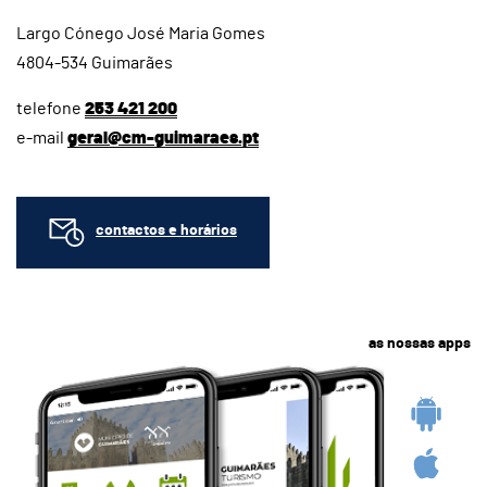
Largo Cónego José Maria Gomes
4804-534 Guimarães
telefone
253 421 200
e-mail
geral@cm-guimaraes.pt
contactos e horários
as nossas apps