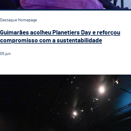
Destaque Homepage
Guimarães acolheu Planetiers Day e reforçou
compromisso com a sustentabilidade
05
jun
Capital Verde Europeia 2026: um caminho percorrido