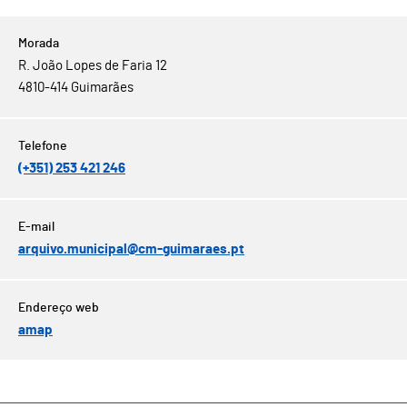
R. João Lopes de Faria 12
4810-414 Guimarães
(+351) 253 421 246
arquivo.municipal@cm-guimaraes.pt
amap