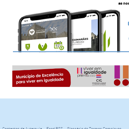
as no
Contactos da Autarquia
Feed RSS
Glossário de Termos Complexos