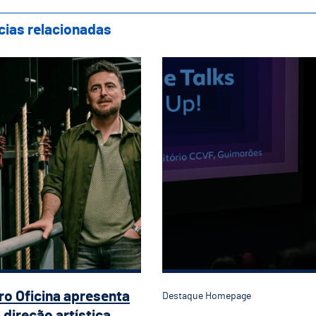
cias relacionadas
tro Oficina apresenta nova direção artísti
Textile Talks destac
ro Oficina apresenta
Destaque Homepage
 direção artística