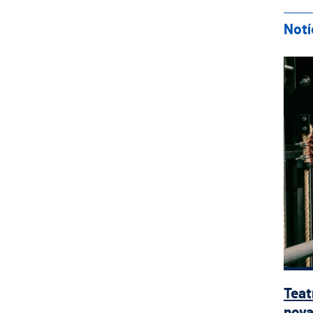
Notí
Tea
Teat
nova