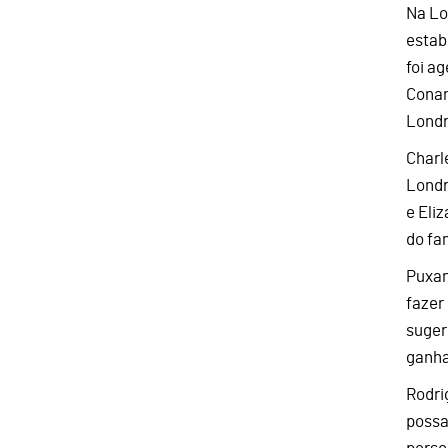
Na Lo
estab
foi a
Conan
Londr
Charl
Londr
e Eli
do fa
Puxan
fazer
suger
ganha
Rodri
possa