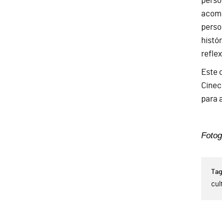
perso
acomp
perso
histó
refle
Este 
Cinec
para a
Fotog
cul