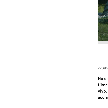
22
jul
No di
filme
vivo,
acomp