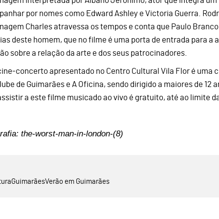
nagem interpretada por Albano Jerónimo, ator que integra um f
anhar por nomes como Edward Ashley e Victoria Guerra. Rodri
nagem Charles atravessa os tempos e conta que Paulo Branco 
rias deste homem, que no filme é uma porta de entrada para a ar
xão sobre a relação da arte e dos seus patrocinadores.
cine-concerto apresentado no Centro Cultural Vila Flor é uma
lube de Guimarães e A Oficina, sendo dirigido a maiores de 12 
ssistir a este filme musicado ao vivo é gratuito, até ao limite d
rafia: the-worst-man-in-london-(8)
tura
Guimarães
Verão em Guimarães