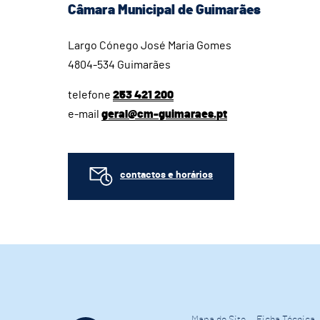
Câmara Municipal de Guimarães
Largo Cónego José Maria Gomes
4804-534 Guimarães
telefone
253 421 200
e-mail
geral@cm-guimaraes.pt
contactos e horários
Mapa do Site
Ficha Técnica