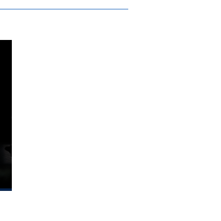
ca com Bruno dos Reis ao leme e convida pa
am inovação e sustentabilidade na indústr