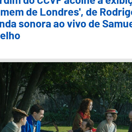
rdim do CCVF acolhe a exibiçã
mem de Londres', de Rodrig
nda sonora ao vivo de Samue
elho