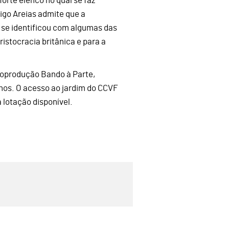
orte elenco no qual se faz
go Areias admite que a
se identificou com algumas das
istocracia britânica e para a
 coprodução Bando à Parte,
anos. O acesso ao jardim do CCVF
a lotação disponível.