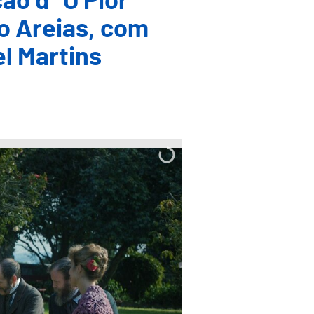
o d’ 'O Pior
o Areias, com
l Martins