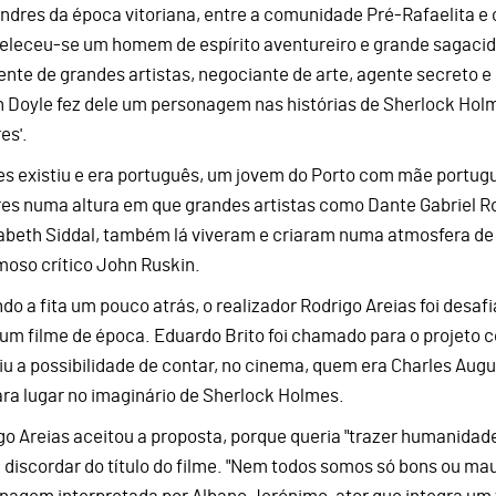
ndres da época vitoriana, entre a comunidade Pré-Rafaelita e 
eleceu-se um homem de espírito aventureiro e grande sagacid
gente de grandes artistas, negociante de arte, agente secreto 
 Doyle fez dele um personagem nas histórias de Sherlock Holm
es'.
es existiu e era português, um jovem do Porto com mãe portugu
es numa altura em que grandes artistas como Dante Gabriel Ro
zabeth Siddal, também lá viveram e criaram numa atmosfera de l
moso crítico John Ruskin.
do a fita um pouco atrás, o realizador Rodrigo Areias foi desaf
 um filme de época. Eduardo Brito foi chamado para o projeto 
iu a possibilidade de contar, no cinema, quem era Charles Aug
ra lugar no imaginário de Sherlock Holmes.
go Areias aceitou a proposta, porque queria "trazer humanidad
 discordar do título do filme. "Nem todos somos só bons ou maus