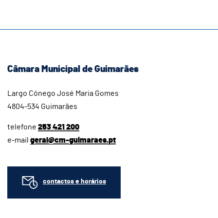
Câmara Municipal de Guimarães
Largo Cónego José Maria Gomes
4804-534 Guimarães
telefone
253 421 200
e-mail
geral@cm-guimaraes.pt
contactos e horários