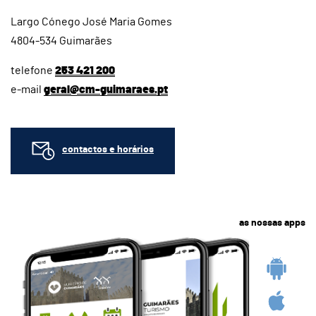
Largo Cónego José Maria Gomes
4804-534 Guimarães
telefone
253 421 200
e-mail
geral@cm-guimaraes.pt
contactos e horários
as nossas apps