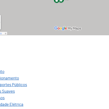
ito
cionamento
portes Públicos
s Suaves
sos
idade Elétrica