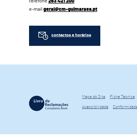
telefone
253 421 200
e-mail
geral@cm-guimaraes.pt
contactos e horários
Mapa do Site
Ficha Técnica
Acessibilidade
Conformidad