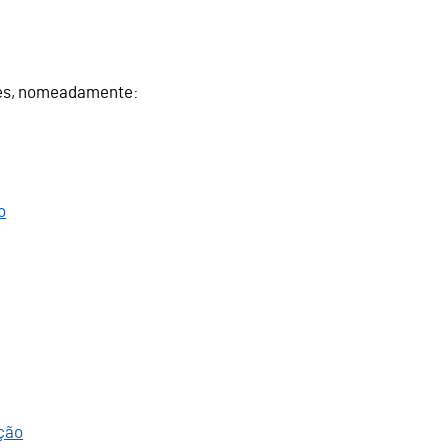
rães, nomeadamente:
o
oção