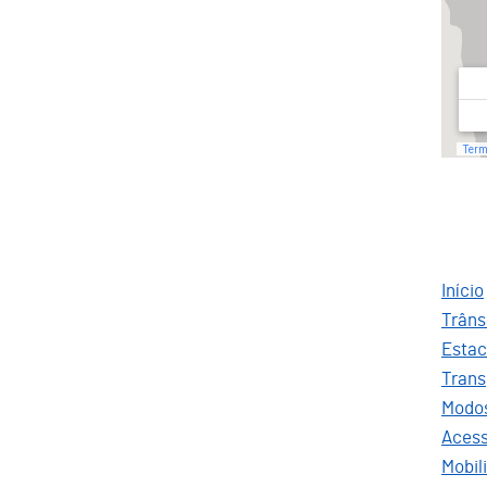
Início
Trâns
Esta
Trans
Modo
Aces
Mobil