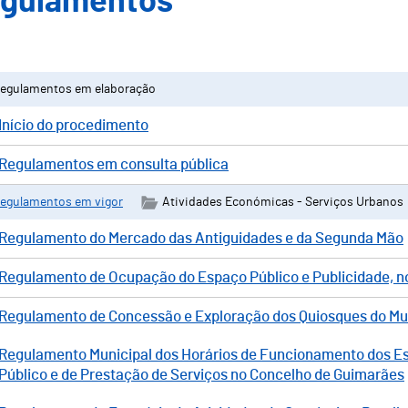
gulamentos
egulamentos em elaboração
Início do procedimento
Regulamentos em consulta pública
egulamentos em vigor
Atividades Económicas - Serviços Urbanos
Regulamento do Mercado das Antiguidades e da Segunda Mão
Regulamento de Ocupação do Espaço Público e Publicidade, n
Regulamento de Concessão e Exploração dos Quiosques do Mu
Regulamento Municipal dos Horários de Funcionamento dos E
Público e de Prestação de Serviços no Concelho de Guimarães