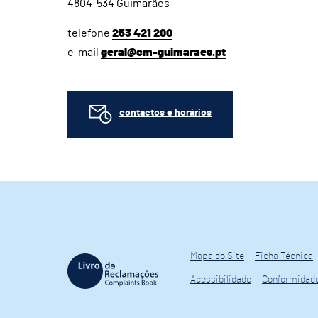
4804-534 Guimarães
telefone
253 421 200
e-mail
geral@cm-guimaraes.pt
contactos e horários
Mapa do Site
Ficha Técnica
Acessibilidade
Conformidad