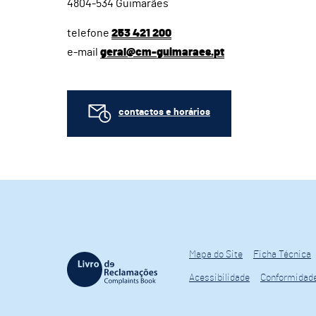
4804-534 Guimarães
telefone
253 421 200
e-mail
geral@cm-guimaraes.pt
contactos e horários
Mapa do Site
Ficha Técnica
Acessibilidade
Conformidad