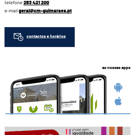
telefone
253 421 200
e-mail
geral@cm-guimaraes.pt
contactos e horários
as nossas apps